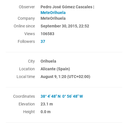
Observer
Pedro José Gómez Cascales |
MeteOrihuela
Company
MeteOrihuela
Online since
September 30, 2015, 22:52
Views
106583
Followers
37
City
Orihuela
Location
Alicante (Spain)
Local time
August 9, 1:20
(UTC+02:00)
Coordinates
38° 4' 48" N 0° 56' 48" W
Elevation
23.1 m
Height
0.0 m