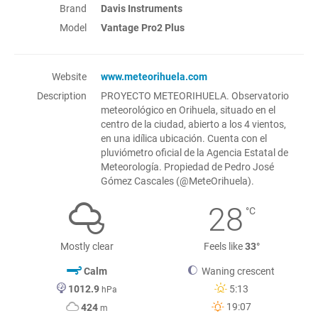
Brand
Davis Instruments
Model
Vantage Pro2 Plus
Website
www.meteorihuela.com
Description
PROYECTO METEORIHUELA. Observatorio
meteorológico en Orihuela, situado en el
centro de la ciudad, abierto a los 4 vientos,
en una idílica ubicación. Cuenta con el
pluviómetro oficial de la Agencia Estatal de
Meteorología. Propiedad de Pedro José
Gómez Cascales (@MeteOrihuela).
28
°C
Mostly clear
Feels like
33°
Calm
Waning crescent
1012.9
5:13
hPa
19:07
424
m