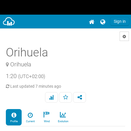
Sign in
Orihuela
Orihuela
1:20
(UTC+02:00)
Last updated
7 minutes ago
Profile
Current
Wind
Evolution