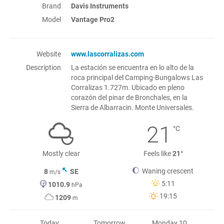
Brand
Davis Instruments
Model
Vantage Pro2
Website
www.lascorralizas.com
Description
La estación se encuentra en lo alto de la
roca principal del Camping-Bungalows Las
Corralizas 1.727m. Ubicado en pleno
corazón del pinar de Bronchales, en la
Sierra de Albarracin. Monte Universales.
21
°C
Mostly clear
Feels like
21°
Waning crescent
8
SE
m/s
5:11
1010.9
hPa
19:15
1209
m
Today
Tomorrow
Monday 10