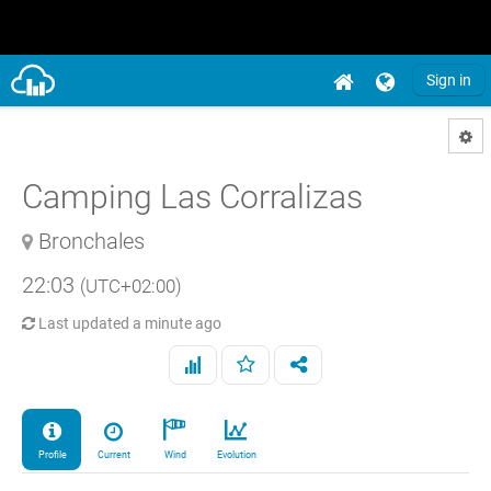
Sign in
Camping Las Corralizas
Bronchales
22:03
(UTC+02:00)
Last updated
a minute ago
Profile
Current
Wind
Evolution