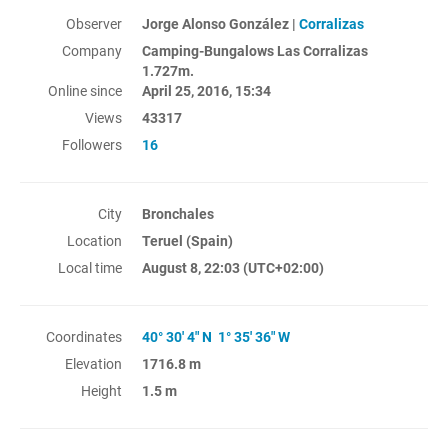
Observer
Jorge Alonso González |
Corralizas
Company
Camping-Bungalows Las Corralizas
1.727m.
Online since
April 25, 2016, 15:34
Views
43317
Followers
16
City
Bronchales
Location
Teruel (Spain)
Local time
August 8, 22:03
(UTC+02:00)
Coordinates
40° 30' 4" N 1° 35' 36" W
Elevation
1716.8 m
Height
1.5 m