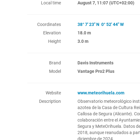
Local time
August 7, 11:07
(UTC+02:00)
Coordinates
38° 7' 23" N 0° 52' 44" W
Elevation
18.0 m
Height
3.0 m
Brand
Davis Instruments
Model
Vantage Pro2 Plus
Website
www.meteorihuela.com
Description
Observatorio meteorológico inst
azotea de la Casa de Cultura Rei
Callosa de Segura (Alicante). C
colaboración entre el Ayuntamie
Segura y MeteOrihuela. Datos de
2018, aunque reanudados a parti
diciembre de 2024.