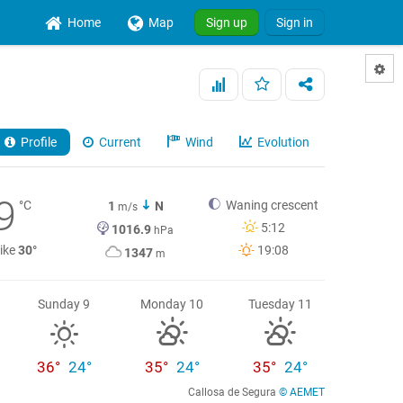
Home
Map
Sign up
Sign in
Profile
Current
Wind
Evolution
9
°C
Waning crescent
1
N
m/s
5:12
1016.9
hPa
like
30°
19:08
1347
m
Sunday 9
Monday 10
Tuesday 11
36°
24°
35°
24°
35°
24°
Callosa de Segura
© AEMET