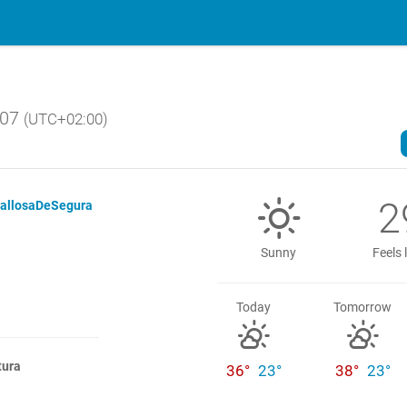
:07
(UTC+02:00)
2
allosaDeSegura
Sunny
Feels 
Today
Tomorrow
tura
36°
23°
38°
23°