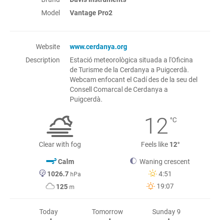
Model
Vantage Pro2
Website
www.cerdanya.org
Description
Estació meteorològica situada a l'Oficina
de Turisme de la Cerdanya a Puigcerdà.
Webcam enfocant el Cadí des de la seu del
Consell Comarcal de Cerdanya a
Puigcerdà.
12
°C
Clear with fog
Feels like
12°
Calm
Waning crescent
1026.7
4:51
hPa
19:07
125
m
Today
Tomorrow
Sunday 9