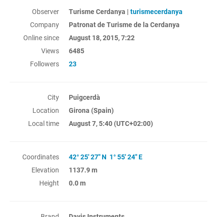
Observer
Turisme Cerdanya |
turismecerdanya
Company
Patronat de Turisme de la Cerdanya
Online since
August 18, 2015, 7:22
Views
6485
Followers
23
City
Puigcerdà
Location
Girona (Spain)
Local time
August 7, 5:40
(UTC+02:00)
Coordinates
42° 25' 27" N 1° 55' 24" E
Elevation
1137.9 m
Height
0.0 m
Brand
Davis Instruments