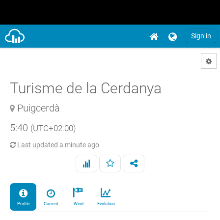
Sign in
Turisme de la Cerdanya
Puigcerdà
5:40
(UTC+02:00)
Last updated
a minute ago
Profile
Current
Wind
Evolution